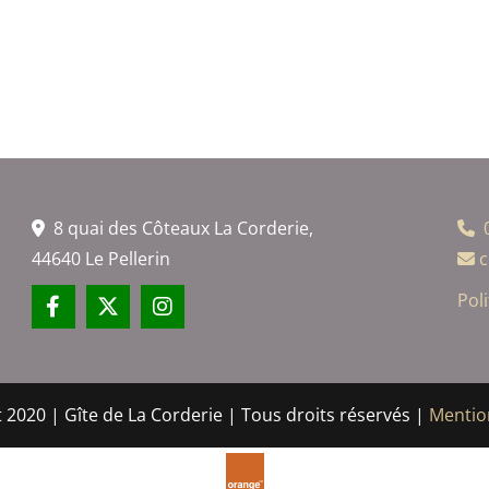
8 quai des Côteaux La Corderie,


44640 Le Pellerin
c

​Pol
 2020 | Gîte de La Corderie | Tous droits réservés |
Mentio