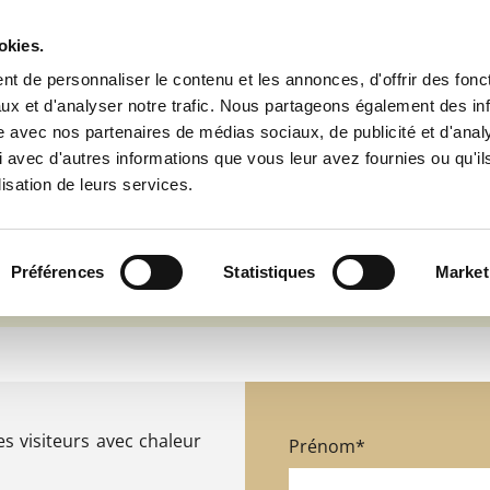
okies.
Notre gîte
Descriptif et tarifs
Contact et 
t de personnaliser le contenu et les annonces, d'offrir des fonct
ux et d'analyser notre trafic. Nous partageons également des in
site avec nos partenaires de médias sociaux, de publicité et d'anal
 avec d'autres informations que vous leur avez fournies ou qu'il
 votre séjour relaxant
lisation de leurs services.
oire
Préférences
Statistiques
Market
es visiteurs avec chaleur
Prénom*