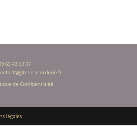
09 63 43 69 07
ontact@gitedelacorderie.fr
itique de Confidentialité​
ns légales