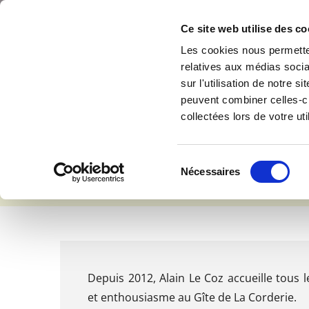
Accéder au contenu
Gîte de La Corderie
Ce site web utilise des co
Les cookies nous permetten
relatives aux médias socia
sur l'utilisation de notre 
peuvent combiner celles-ci
Réservez ici
collectées lors de votre uti
en bord de L
Sélection
Nécessaires
du
consentement
Depuis 2012, Alain Le Coz accueille tous l
et enthousiasme au Gîte de La Corderie.