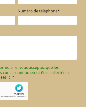
Numéro de téléphone*
ormulaire, vous acceptez que les
 concernant puissent être collectées et
ées ici *