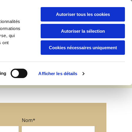
Français
09 63 43 69 07
réservation

Autoriser tous les cookies
ionnalités
formations
Autoriser la sélection
yse, qui
s ont
 au Pellerin
Cookies nécessaires uniquement
ing
Afficher les détails
Nom*