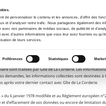
okies.
Notre gîte
Descriptif et tarifs
Contact et 
t de personnaliser le contenu et les annonces, d'offrir des fonct
ux et d'analyser notre trafic. Nous partageons également des in
site avec nos partenaires de médias sociaux, de publicité et d'anal
 avec d'autres informations que vous leur avez fournies ou qu'il
lisation de leurs services.
identialité
Préférences
Statistiques
Market
ire sont traitées par Gîte de La Corderie. Les informations 
os demandes, les informations collectées sont destinées à G
après votre dernier contact avec Gîte de La Corderie.
s » du 6 janvier 1978 modifiée et au Règlement européen n°
lité et d’effacement de vos données ou encore de limitation d