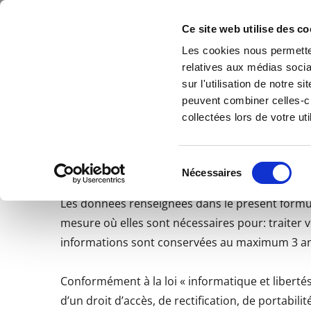
Accéder au contenu
Gîte de La Corderie
Ce site web utilise des co
Les cookies nous permetten
relatives aux médias socia
sur l'utilisation de notre 
peuvent combiner celles-ci
collectées lors de votre uti
Politique de Conf
Sélection
Nécessaires
du
consentement
Les données renseignées dans le présent formula
mesure où elles sont nécessaires pour: traiter v
informations sont conservées au maximum 3 ans 
Conformément à la loi « informatique et liberté
d’un droit d’accès, de rectification, de portabi