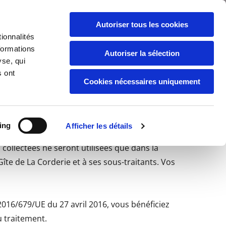
Français
09 63 43 69 07
réservation

Autoriser tous les cookies
ionnalités
formations
Autoriser la sélection
yse, qui
s ont
Cookies nécessaires uniquement
ing
Afficher les détails
collectées ne seront utilisées que dans la
îte de La Corderie et à ses sous-traitants. Vos
2016/679/UE du 27 avril 2016, vous bénéficiez
u traitement.